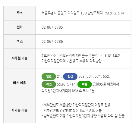
주소
서울특별시 금천구 디지털로 130 남성프라자 RM 913, 914
전화
02-867-6785
팩스
02-867-6786
7호선 가산디지털단지역 5번 출구 수출의 다리방향, 1호선
지하철 이용
가산디지털단지역 7번 출구 수출의 다리방향
21,
503, 504, 571, 652,
일반
간선
버스 이용
5536, 5714,
금천05를 이용해서
지선
마을
디지털3단지사거리에 하차 후 도보 3분
- 서부간선로 서울방향 가산디지털단지 이정표 진출
자가용 이용
- 서부간선로 안양방향 철산대교 이정표 진출
- 남부순환로 이용 가산디지털3단지 방향 수출의 다리 앞 건물