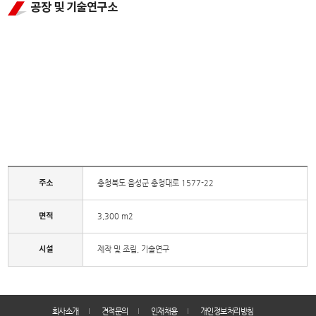
공장 및 기술연구소
주소
충청북도 음성군 충청대로 1577-22
면적
3,300 m2
시설
제작 및 조립, 기술연구
회사소개
견적문의
인재채용
개인정보처리방침