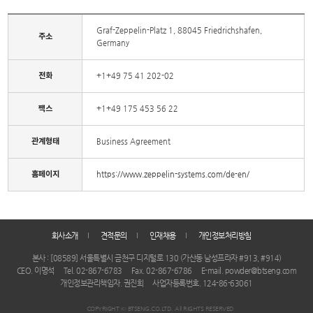
Graf-Zeppelin-Platz 1, 88045 Friedrichshafen,
주소
Germany
전화
+1+49 75 41 202-02
팩스
+1+49 175 453 56 22
관계형태
Business Agreement
홈페이지
https://www.zeppelin-systems.com/de-en/
회사소개
견적문의
인재채용
개인정보처리방침
본사 : [08589] 서울특별시 금천구 디지털로 130 (가산동 남성프라자 #913, #914)
CEO. 이명석
Tel. 02-867-6783
Fax. 02-867-6786
E-mail. powder@btseng.com
개인정보관리책임자. 권진희
사업자등록번호. 124-86-63061
COPYRIGHT © BTSENG.CO.LTD. All RIGHTS RESERVED