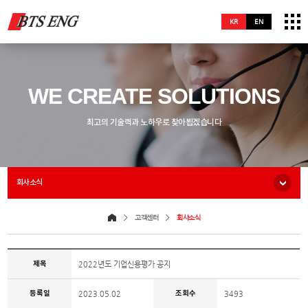
KR
EN
WE CREATE SOLUTIONS
최고의 기술력과 노하우로 찾아뵙겠습니다
회사소식
고객센터
회사소식
제목
2022년도 기업신용평가 공지
등록일
조회수
2023.05.02
3493