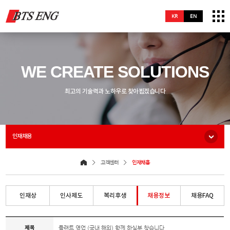
KR
EN
WE CREATE SOLUTIONS
최고의 기술력과 노하우로 찾아뵙겠습니다
인재채용
고객센터
인재채용
인재상
인사제도
복리후생
채용정보
채용FAQ
제목
플랜트 영업 (국내,해외) 함께 하실분 찾습니다.