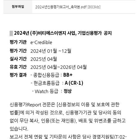
첨부파일
2024년신용평가보고서_축약본.pdf
[803kb]
▒ 2024년 (주)비티에스이엔지 사업, 기업신용평가 공지
평가 기관
e-Credible
평가 기간
2024년 01월 ~12월
실사 기간
2025년 04월
유효 기간
2025년 04월~2026년 04월
평가 결과
BB+
- 종합신용등급 :
A (CR-1)
- 현금흐름등급 :
정상
- Watch 등급 :
신용평가Report 전문은 [신용정보의 이용 및 보호에 관한
법
률]에 의거 작성된 것으로, 신용평가기관 및 당사의 동의
없이 무단 복사, 인용(또는 재인용), 배포 및 위변조를 금하고
있습니다.
보고서 전체 연람 및 기타문의 사항은
당사 경영지원팀(T:02-