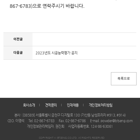
867-6783)으로 연락주시기 바랍니다.
이전글
다음글
2023년도 시공능력평가 공지
회사소개
견적문의
인재채용
개인정보처리방침
본사 : [08589] 서울특별시 금천구 디지털로 130 (가산동 남성프라자 #913, #914)
CEO. 이명석
Tel. 02-867-6783
Fax. 02-867-6786
E-mail. powder@btseng.com
개인정보관리책임자. 권진희
사업자등록번호. 124-86-63061
COPYRIGHT © BTSENG.CO.LTD. All RIGHTS RESERVED