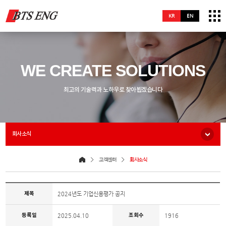
KR
EN
WE CREATE SOLUTIONS
최고의 기술력과 노하우로 찾아뵙겠습니다
회사소식
고객센터
회사소식
제목
2024년도 기업신용평가 공지
등록일
조회수
2025.04.10
1916